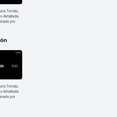
aura Tomàs,
o detallada
inado por
pón
aura Tomàs,
o detallada
inado por