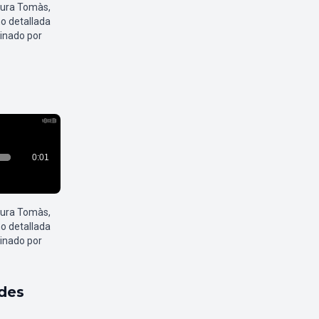
aura Tomàs,
o detallada
inado por
aura Tomàs,
o detallada
inado por
ldes