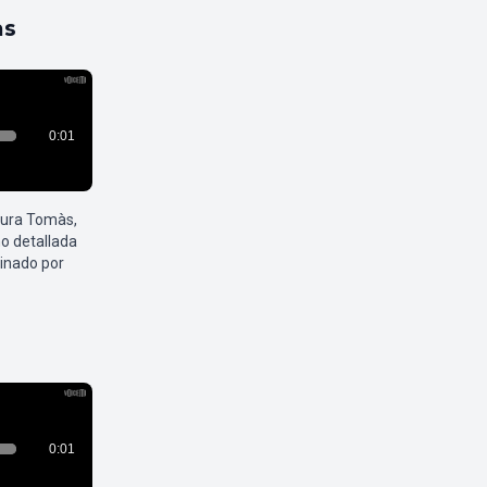
as
aura Tomàs,
o detallada
inado por