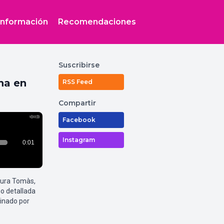
Información
Recomendaciones
Suscribirse
na en
RSS Feed
Compartir
Facebook
Instagram
aura Tomàs,
o detallada
inado por