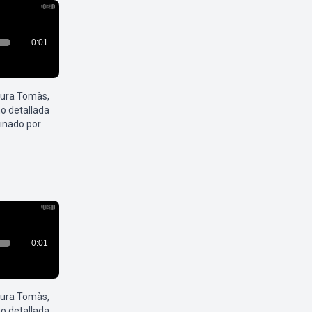
aura Tomàs,
o detallada
inado por
aura Tomàs,
o detallada