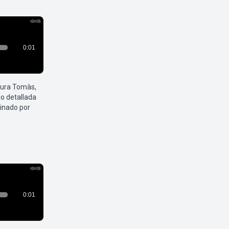
aura Tomàs,
o detallada
inado por