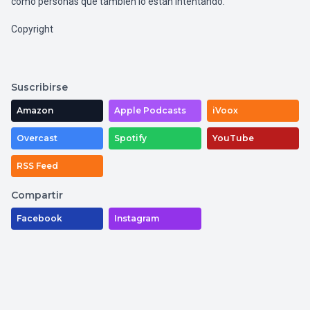
como personas que también lo están intentando.
Copyright
Suscribirse
Amazon
Apple Podcasts
iVoox
Overcast
Spotify
YouTube
RSS Feed
Compartir
Facebook
Instagram