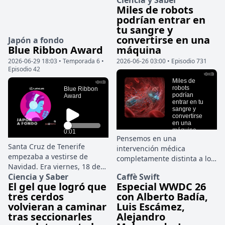
Ciencia y Saber
Miles de robots
mezclaban los recados de
mezclaban los recados de
podrían entrar en
última hora, el ruido de los
última hora, el ruido de los
tu sangre y
comercios y esa luz limpia
comercios y esa luz limpia
convertirse en una
Japón a fondo
del invierno canario que
del invierno canario que
Blue Ribbon Award
máquina
parece alejar cualquier idea
parece alejar cualquier idea
de oscuridad. Pero en la
de oscuridad. Pero en la
2026-06-29 18:03 • Temporada 6 •
2026-06-26 03:00 • Episodio 731
Episodio 42
primera planta del número
primera planta del número
37 de la calle Jesús Nazareno,
37 de la calle Jesús Nazareno,
detrás de una puerta cerrada
detrás de una puerta cerrada
desde hacía casi dos días, el
desde hacía casi dos días, el
tiempo se había detenido.
tiempo se había detenido.
Pensemos en una
Santa Cruz de Tenerife
intervención médica
empezaba a vestirse de
completamente distinta a lo
Navidad. Era viernes, 18 de
habitual. No hay bisturí, no
Ciencia y Saber
Caffè Swift
diciembre de 1970, y en las
hay grandes cortes y el
El gel que logró que
Especial WWDC 26
calles del centro se
cirujano no necesita
tres cerdos
con Alberto Badía,
mezclaban los recados de
introducir herramientas
volvieran a caminar
Luis Escámez,
última hora, el ruido de los
rígidas hasta el tejido
tras seccionarles
Alejandro
comercios y esa luz limpia
afectado. En su lugar, el