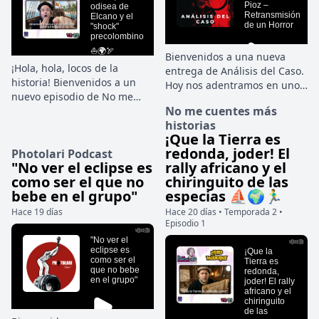
Bienvenidos a una nueva
¡Hola, hola, locos de la
entrega de Análisis del Caso.
historia! Bienvenidos a un
Hoy nos adentramos en uno
nuevo episodio de No me
de los crímenes más
No me cuentes más
cuentes más historias. Si en
macabros y perturbadores de
historias
el último capítulo dejamos a
la historia criminal española
¡Que la Tierra es
Portugal coronada como la
reciente: el cuádruple
redonda, joder! El
Photolari Podcast
reina absoluta de la ruta
asesinato de Pioz, en
"No ver el eclipse es
rally africano y el
africana, hoy vemos cómo en
Guadalajara. Un caso que
como ser el que no
chiringuito de las
los palacios de Castilla se
desafió los límites de la
bebe en el grupo"
especias ⛵🌍🏃‍♂️
cortaban los nervios con
resistencia de los propios
cuchillo. Tenían que competir
Hace 19 días
Hace 20 días • Temporada 2 •
investigadores por el estado
Episodio 1
como fuera en la gran
de la escena y la
carrera por los océanos si no
escalofriante psicología del
querían convertirse en el
autor.
hazmerreír de Europa. Y es
justo en ese momento de
pánico comercial cuando
aparece un tipo con mucha