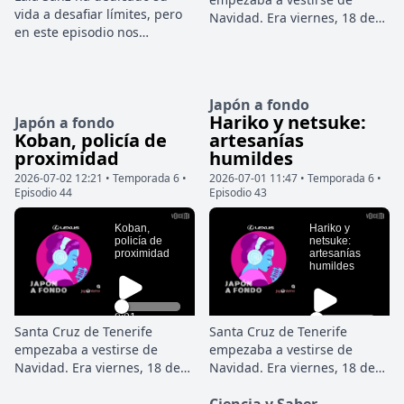
vida a desafiar límites, pero
Navidad. Era viernes, 18 de
en este episodio nos
diciembre de 1970, y en las
descubre que no todo
calles del centro se
consiste en ir más rápido.
mezclaban los recados de
Hablamos con la reina del
última hora, el ruido de los
Japón a fondo
Dakar sobre la importancia
comercios y esa luz limpia
Hariko y netsuke:
Japón a fondo
de escuchar al cuerpo, darle
del invierno canario que
Koban, policía de
artesanías
el descanso que necesita y
parece alejar cualquier idea
proximidad
humildes
entender que parar también
de oscuridad. Pero en la
forma parte del rendimiento.
2026-07-02 12:21 • Temporada 6 •
2026-07-01 11:47 • Temporada 6 •
primera planta del número
Episodio 44
Episodio 43
Una conversación sobre
37 de la calle Jesús Nazareno,
salud, deporte y el camino de
detrás de una puerta cerrada
una mujer que ha abierto
desde hacía casi dos días, el
paso en un mundo donde
tiempo se había detenido.
casi todo estaba pensado
para hombres.
Santa Cruz de Tenerife
Santa Cruz de Tenerife
empezaba a vestirse de
empezaba a vestirse de
Navidad. Era viernes, 18 de
Navidad. Era viernes, 18 de
diciembre de 1970, y en las
diciembre de 1970, y en las
calles del centro se
calles del centro se