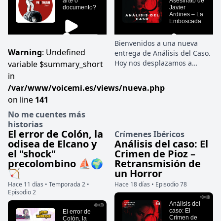
Bienvenidos a una nueva
Warning
: Undefined
entrega de Análisis del Caso.
Hoy nos desplazamos a
variable $summary_short
Asturias para desgranar un
in
crimen que inicialmente saltó
/var/www/voicemi.es/views/nueva.php
a los titulares por
on line
141
motivaciones políticas, pero
que la investigación criminal
No me cuentes más
terminó destapando como un
historias
El error de Colón, la
frío plan de celos, venganza y
Crímenes Ibéricos
odisea de Elcano y
sicariato: el asesinato del
Análisis del caso: El
el "shock"
concejal Javier Ardines.
Crimen de Pioz –
precolombino ⛵🌍
Retransmisión de
🏹
un Horror
Hace 11 días • Temporada 2 •
Hace 18 días • Episodio 78
Episodio 2