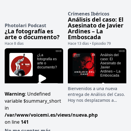
Crímenes Ibéricos
Análisis del caso: El
Asesinato de Javier
Photolari Podcast
¿La fotografía es
Ardines – La
arte o documento?
Emboscada
Hace 8 días
Hace 13 días • Episodio 79
Bienvenidos a una nueva
Warning
: Undefined
entrega de Análisis del Caso.
Hoy nos desplazamos a
variable $summary_short
Asturias para desgranar un
in
crimen que inicialmente saltó
/var/www/voicemi.es/views/nueva.php
a los titulares por
on line
141
motivaciones políticas, pero
que la investigación criminal
No me cuentes más