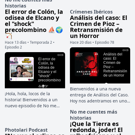
terminó destapando como un
historias
El error de Colón, la
frío plan de celos, venganza y
Crímenes Ibéricos
odisea de Elcano y
sicariato: el asesinato del
Análisis del caso: El
el "shock"
concejal Javier Ardines.
Crimen de Pioz –
precolombino ⛵🌍
Retransmisión de
🏹
un Horror
Hace 13 días • Temporada 2 •
Hace 20 días • Episodio 78
Episodio 2
Bienvenidos a una nueva
¡Hola, hola, locos de la
entrega de Análisis del Caso.
historia! Bienvenidos a un
Hoy nos adentramos en uno
nuevo episodio de No me
de los crímenes más
No me cuentes más
cuentes más historias. Si en
macabros y perturbadores de
historias
el último capítulo dejamos a
la historia criminal española
¡Que la Tierra es
Portugal coronada como la
reciente: el cuádruple
redonda, joder! El
Photolari Podcast
reina absoluta de la ruta
asesinato de Pioz, en