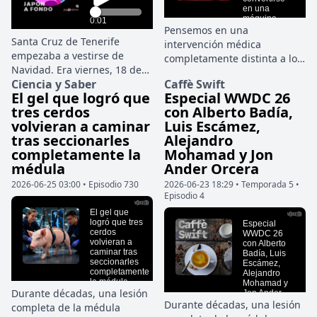
Pensemos en una
Santa Cruz de Tenerife
intervención médica
empezaba a vestirse de
completamente distinta a lo
Navidad. Era viernes, 18 de
habitual. No hay bisturí, no
Ciencia y Saber
Caffè Swift
diciembre de 1970, y en las
hay grandes cortes y el
El gel que logró que
Especial WWDC 26
calles del centro se
cirujano no necesita
tres cerdos
con Alberto Badía,
mezclaban los recados de
introducir herramientas
volvieran a caminar
Luis Escámez,
última hora, el ruido de los
rígidas hasta el tejido
tras seccionarles
Alejandro
comercios y esa luz limpia
afectado. En su lugar, el
completamente la
Mohamad y Jon
del invierno canario que
tratamiento comienza con la
médula
Ander Orcera
parece alejar cualquier idea
inyección de miles de
de oscuridad. Pero en la
2026-06-25 03:00 • Episodio 730
2026-06-23 18:29 • Temporada 5 •
partículas microscópicas
Episodio 4
primera planta del número
capaces de desplazarse por
37 de la calle Jesús Nazareno,
conductos, cavidades y
detrás de una puerta cerrada
espacios inaccesibles para
desde hacía casi dos días, el
cualquier instrumento
tiempo se había detenido.
convencional.
Durante décadas, una lesión
Durante décadas, una lesión
completa de la médula