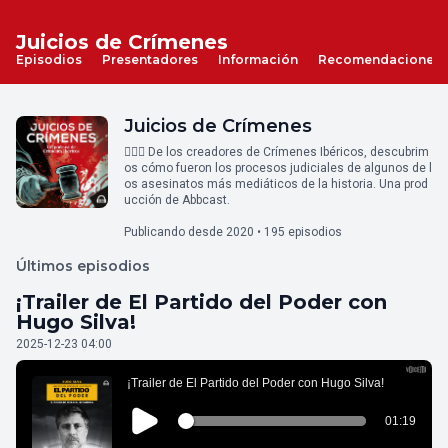
Juicios de Crímenes
Episodios
Presentadores
Información
Recomendaciones
Juicios de Crímenes
👨🏻‍⚖️ De los creadores de Crímenes Ibéricos, descubrim
os cómo fueron los procesos judiciales de algunos de l
os asesinatos más mediáticos de la historia. Una prod
ucción de Abbcast.
Publicando desde 2020 • 195 episodios
Últimos episodios
¡Trailer de El Partido del Poder con
Hugo Silva!
2025-12-23 04:00