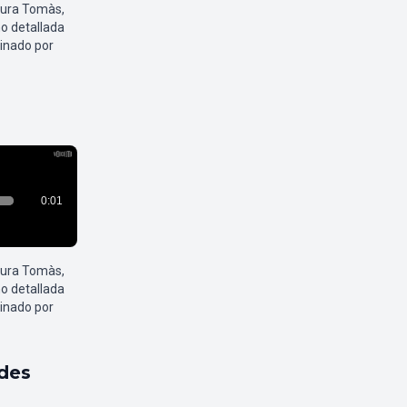
aura Tomàs,
o detallada
inado por
aura Tomàs,
o detallada
inado por
ldes