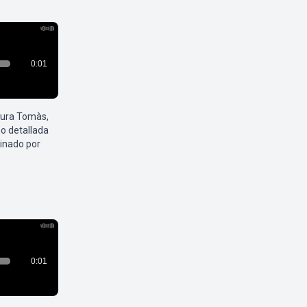
aura Tomàs,
o detallada
inado por