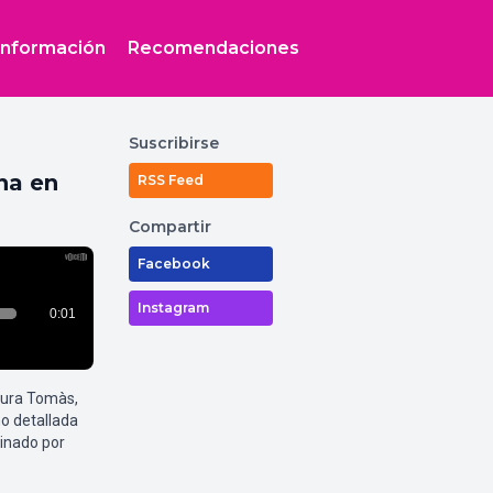
Información
Recomendaciones
Suscribirse
na en
RSS Feed
Compartir
Facebook
Instagram
aura Tomàs,
o detallada
inado por