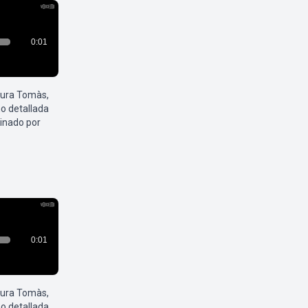
aura Tomàs,
o detallada
inado por
aura Tomàs,
o detallada