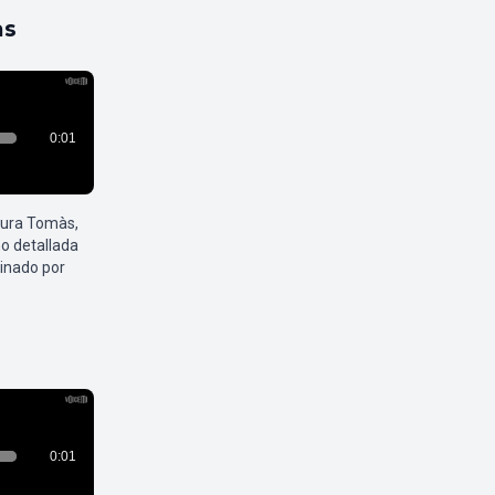
as
aura Tomàs,
o detallada
inado por