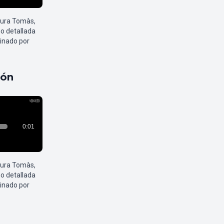
aura Tomàs,
o detallada
inado por
pón
aura Tomàs,
o detallada
inado por