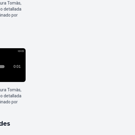
aura Tomàs,
o detallada
inado por
aura Tomàs,
o detallada
inado por
ldes