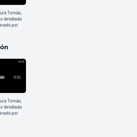
aura Tomàs,
o detallada
inado por
pón
aura Tomàs,
o detallada
inado por