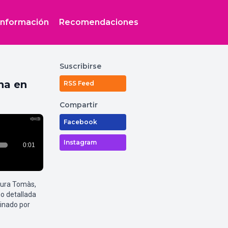
Información
Recomendaciones
Suscribirse
na en
RSS Feed
Compartir
Facebook
Instagram
aura Tomàs,
o detallada
inado por