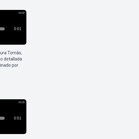
aura Tomàs,
o detallada
inado por