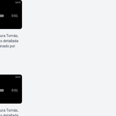
aura Tomàs,
o detallada
inado por
aura Tomàs,
o detallada