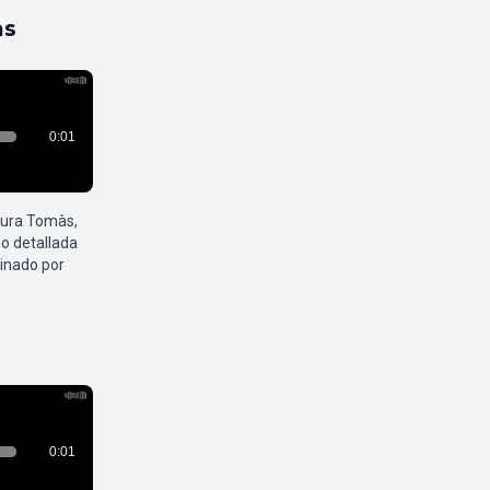
as
aura Tomàs,
o detallada
inado por