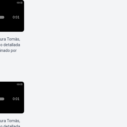
aura Tomàs,
o detallada
inado por
aura Tomàs,
o detallada