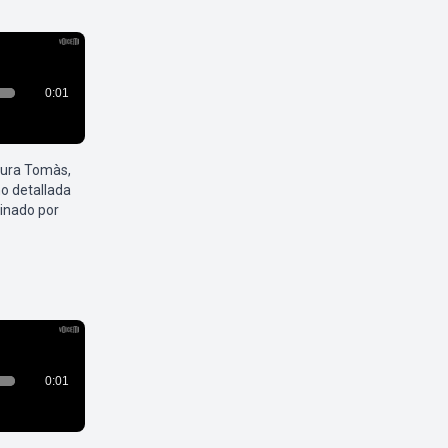
aura Tomàs,
o detallada
inado por