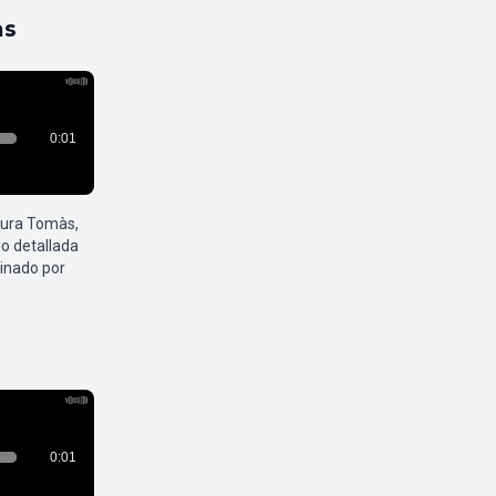
as
aura Tomàs,
o detallada
inado por