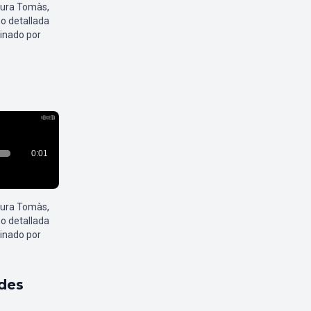
aura Tomàs,
o detallada
inado por
aura Tomàs,
o detallada
inado por
ldes