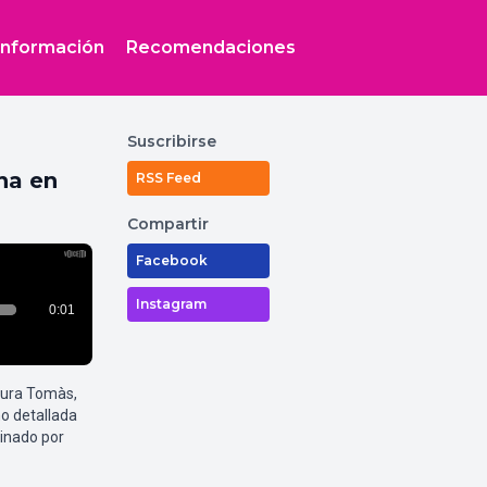
Información
Recomendaciones
Suscribirse
na en
RSS Feed
Compartir
Facebook
Instagram
aura Tomàs,
o detallada
inado por