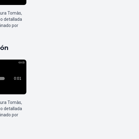
aura Tomàs,
o detallada
inado por
pón
aura Tomàs,
o detallada
inado por