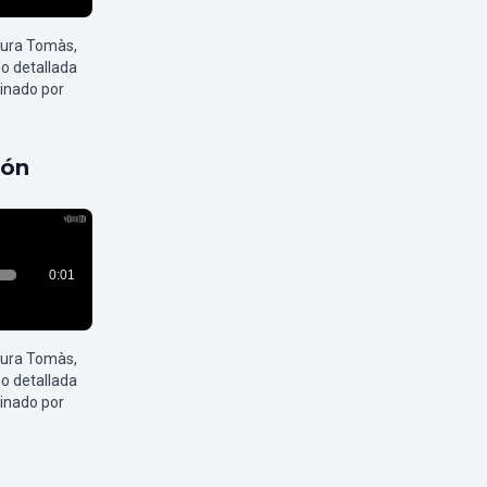
aura Tomàs,
o detallada
inado por
pón
aura Tomàs,
o detallada
inado por