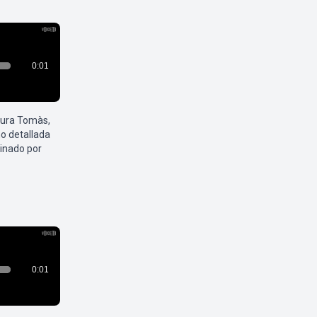
aura Tomàs,
o detallada
inado por