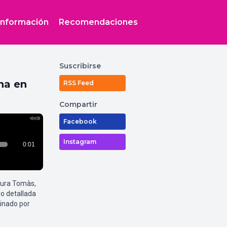
Información
Recomendaciones
Suscribirse
na en
RSS Feed
Compartir
Facebook
Instagram
aura Tomàs,
o detallada
inado por