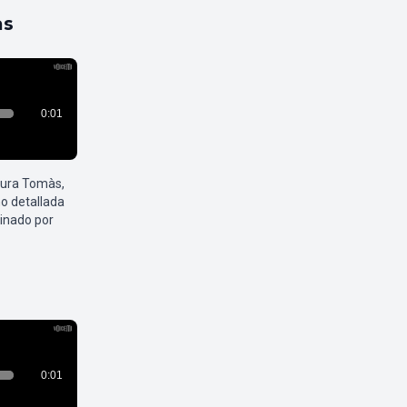
as
aura Tomàs,
o detallada
inado por