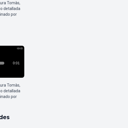
aura Tomàs,
o detallada
inado por
aura Tomàs,
o detallada
inado por
ldes