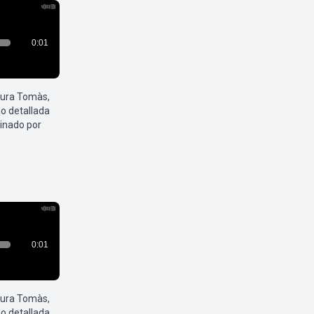
aura Tomàs,
o detallada
inado por
aura Tomàs,
o detallada