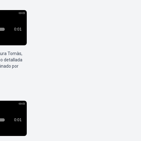
aura Tomàs,
o detallada
inado por