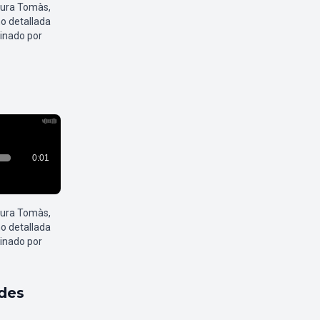
aura Tomàs,
o detallada
inado por
aura Tomàs,
o detallada
inado por
ldes