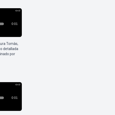
aura Tomàs,
o detallada
inado por