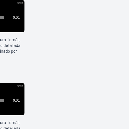
aura Tomàs,
o detallada
inado por
aura Tomàs,
o detallada