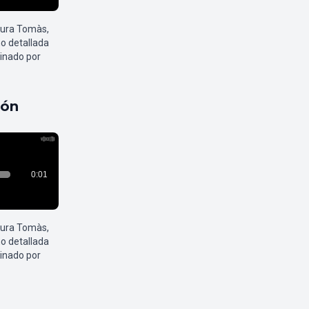
aura Tomàs,
o detallada
inado por
pón
aura Tomàs,
o detallada
inado por