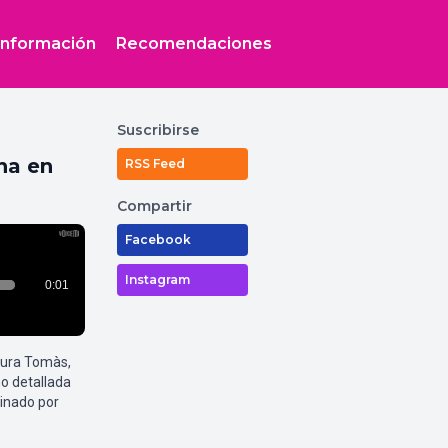
Información
Recomendaciones
Suscribirse
na en
RSS Feed
Compartir
Facebook
Instagram
aura Tomàs,
o detallada
inado por