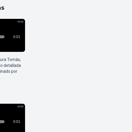
as
aura Tomàs,
o detallada
inado por