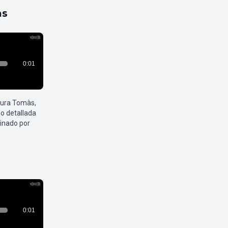
as
aura Tomàs,
o detallada
inado por