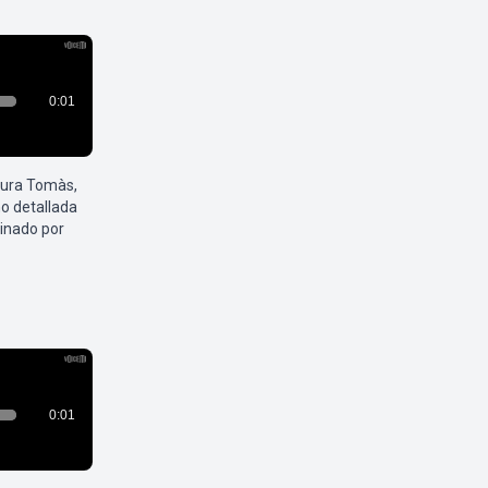
aura Tomàs,
o detallada
inado por