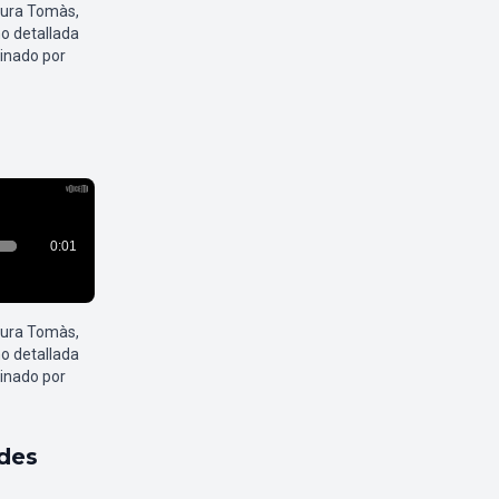
aura Tomàs,
o detallada
inado por
aura Tomàs,
o detallada
inado por
ldes