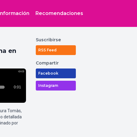
Información
Recomendaciones
Suscribirse
na en
RSS Feed
Compartir
Facebook
Instagram
aura Tomàs,
o detallada
inado por