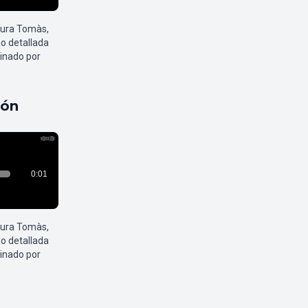
aura Tomàs,
o detallada
inado por
pón
aura Tomàs,
o detallada
inado por