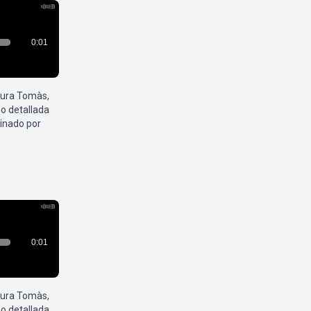
aura Tomàs,
o detallada
inado por
aura Tomàs,
o detallada