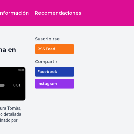
Información
Recomendaciones
Suscribirse
na en
RSS Feed
Compartir
Facebook
Instagram
aura Tomàs,
o detallada
inado por