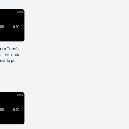
aura Tomàs,
o detallada
inado por