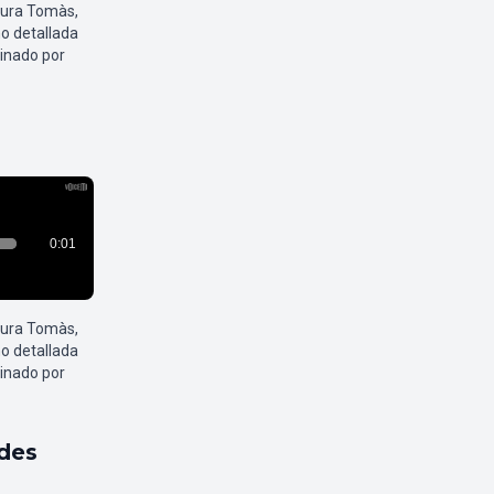
aura Tomàs,
o detallada
inado por
aura Tomàs,
o detallada
inado por
ldes