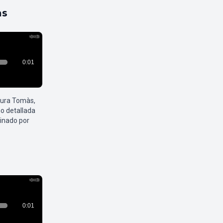
as
aura Tomàs,
o detallada
inado por