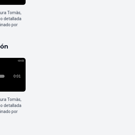
aura Tomàs,
o detallada
inado por
pón
aura Tomàs,
o detallada
inado por