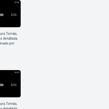
aura Tomàs,
o detallada
inado por
aura Tomàs,
o detallada