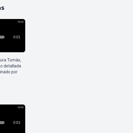
as
aura Tomàs,
o detallada
inado por