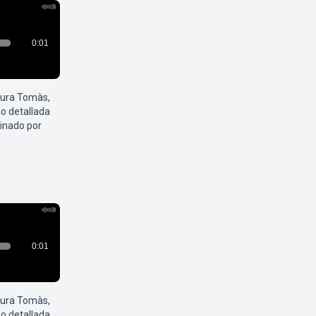
aura Tomàs,
o detallada
inado por
aura Tomàs,
o detallada