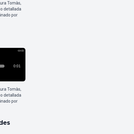
aura Tomàs,
o detallada
inado por
aura Tomàs,
o detallada
inado por
ldes