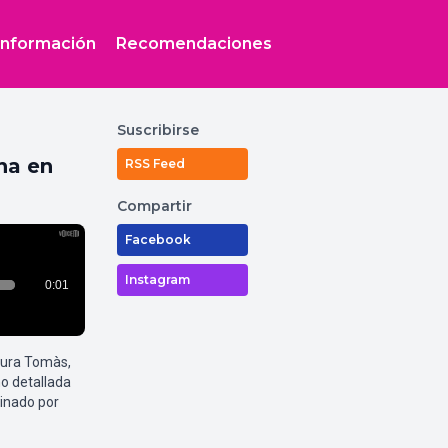
Información
Recomendaciones
Suscribirse
na en
RSS Feed
Compartir
Facebook
Instagram
aura Tomàs,
o detallada
inado por