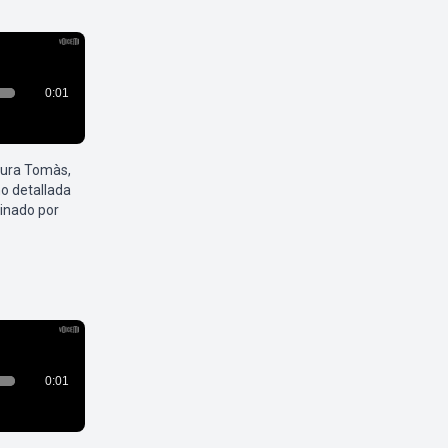
aura Tomàs,
o detallada
inado por