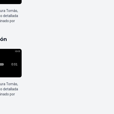
aura Tomàs,
o detallada
inado por
pón
aura Tomàs,
o detallada
inado por