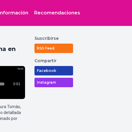
Información
Recomendaciones
Suscribirse
na en
RSS Feed
Compartir
Facebook
Instagram
aura Tomàs,
o detallada
inado por