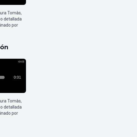
aura Tomàs,
o detallada
inado por
pón
aura Tomàs,
o detallada
inado por