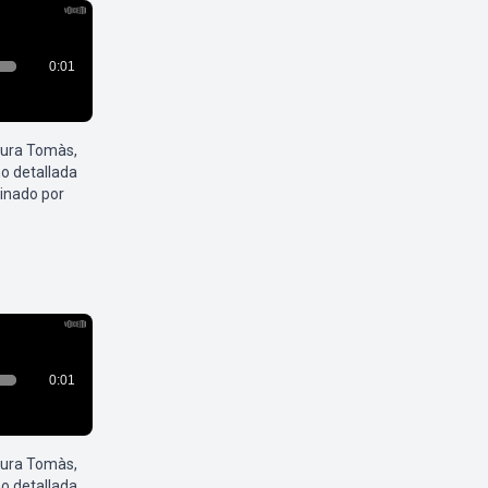
aura Tomàs,
o detallada
inado por
aura Tomàs,
o detallada