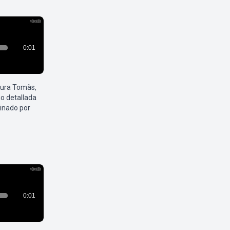
aura Tomàs,
o detallada
inado por