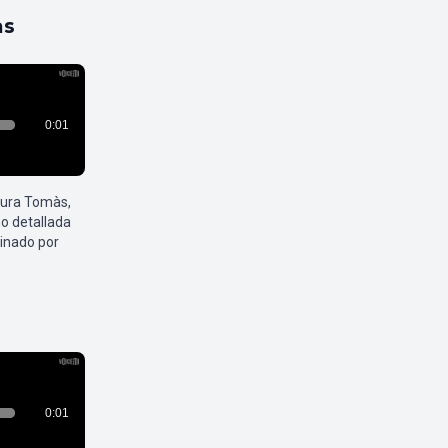
as
aura Tomàs,
o detallada
inado por