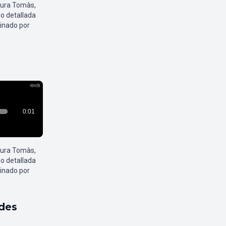
aura Tomàs,
o detallada
inado por
aura Tomàs,
o detallada
inado por
ldes