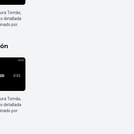
aura Tomàs,
o detallada
inado por
pón
aura Tomàs,
o detallada
inado por