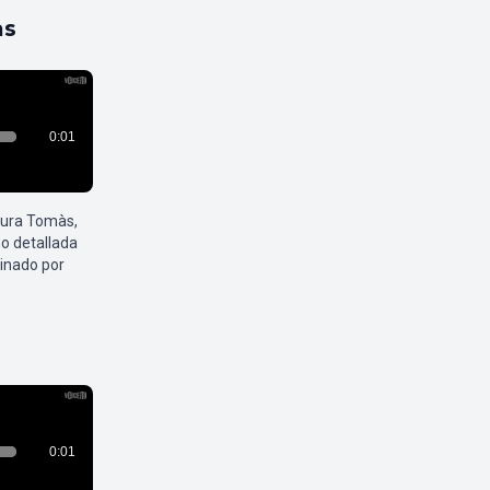
as
aura Tomàs,
o detallada
inado por