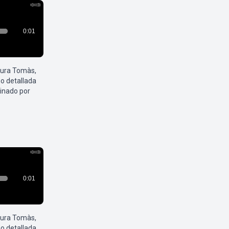
aura Tomàs,
o detallada
inado por
aura Tomàs,
o detallada