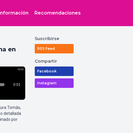
Información
Recomendaciones
Suscribirse
na en
RSS Feed
Compartir
Facebook
Instagram
aura Tomàs,
o detallada
inado por