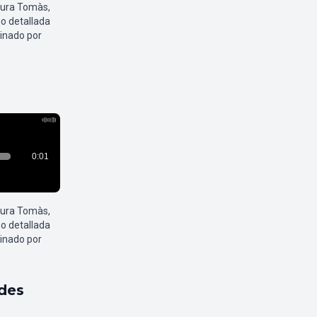
aura Tomàs,
o detallada
inado por
aura Tomàs,
o detallada
inado por
ldes