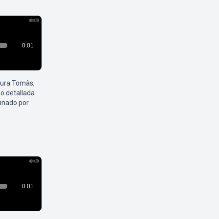
aura Tomàs,
o detallada
inado por