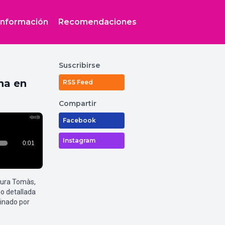
Información
Recomendaciones
Suscribirse
na en
RSS Feed
Compartir
Facebook
Instagram
aura Tomàs,
o detallada
inado por