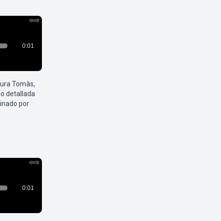
aura Tomàs,
o detallada
inado por