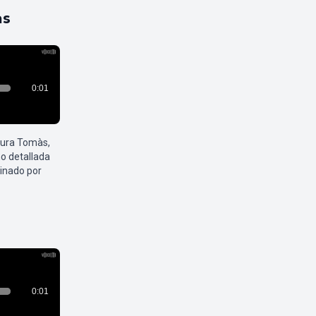
as
aura Tomàs,
o detallada
inado por