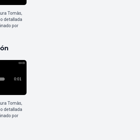
aura Tomàs,
o detallada
inado por
pón
aura Tomàs,
o detallada
inado por