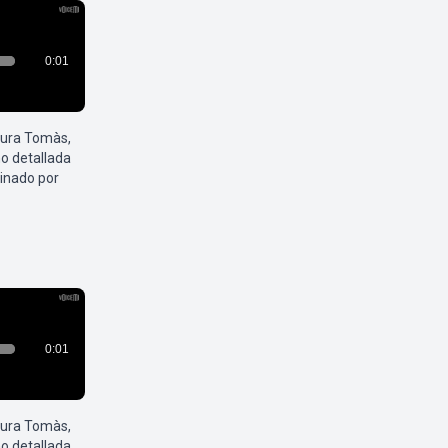
aura Tomàs,
o detallada
inado por
aura Tomàs,
o detallada