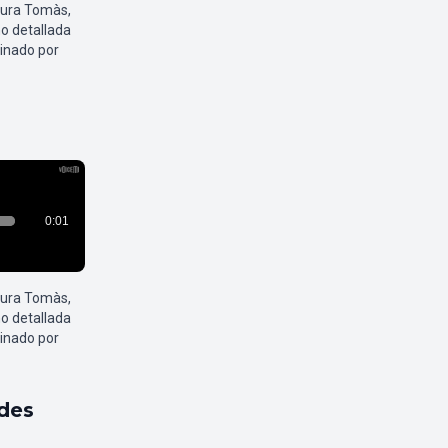
aura Tomàs,
o detallada
inado por
aura Tomàs,
o detallada
inado por
ldes