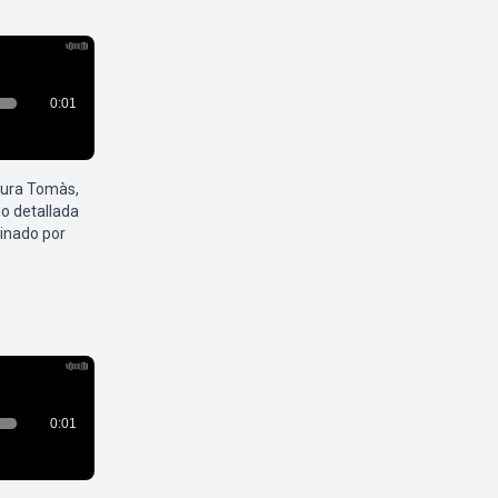
aura Tomàs,
o detallada
inado por