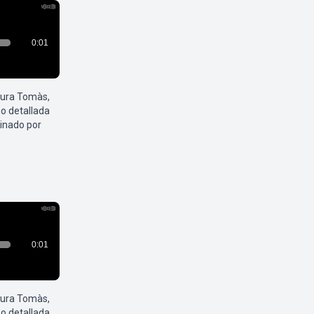
aura Tomàs,
o detallada
inado por
aura Tomàs,
o detallada