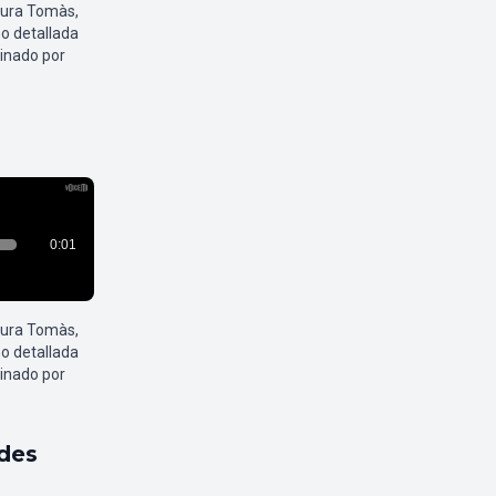
aura Tomàs,
o detallada
inado por
aura Tomàs,
o detallada
inado por
ldes