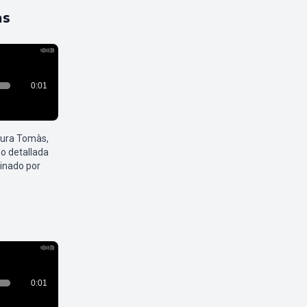
as
aura Tomàs,
o detallada
inado por