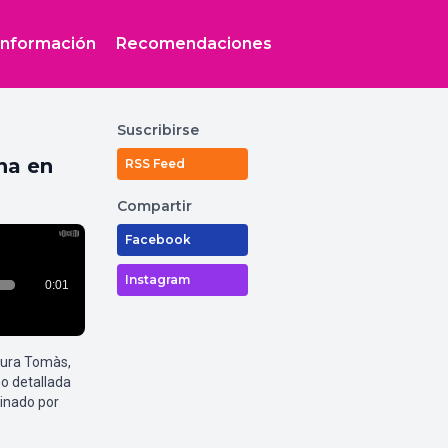
Información
Recomendaciones
Suscribirse
na en
RSS Feed
Compartir
Facebook
Instagram
aura Tomàs,
o detallada
inado por