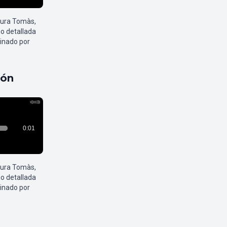
aura Tomàs,
o detallada
inado por
pón
aura Tomàs,
o detallada
inado por