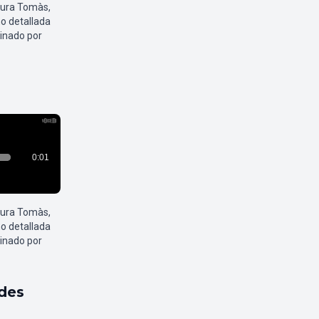
aura Tomàs,
o detallada
inado por
aura Tomàs,
o detallada
inado por
ldes