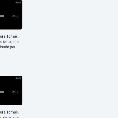
aura Tomàs,
o detallada
inado por
aura Tomàs,
o detallada