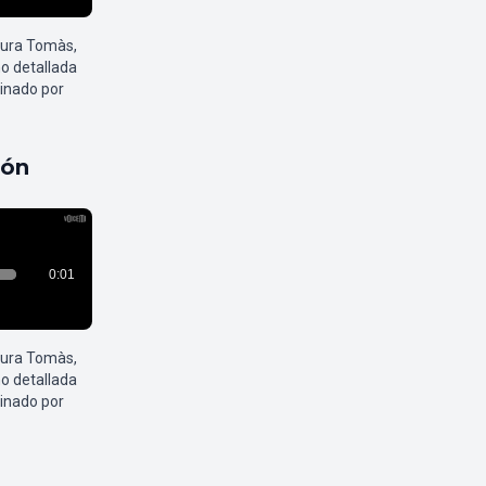
aura Tomàs,
o detallada
inado por
pón
aura Tomàs,
o detallada
inado por