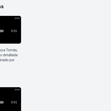
as
aura Tomàs,
o detallada
inado por