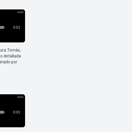
aura Tomàs,
o detallada
inado por