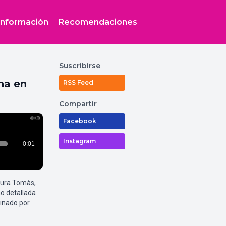
Información
Recomendaciones
Suscribirse
na en
RSS Feed
Compartir
Facebook
Instagram
aura Tomàs,
o detallada
inado por