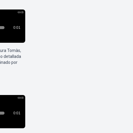
aura Tomàs,
o detallada
inado por