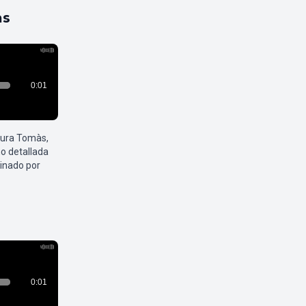
as
aura Tomàs,
o detallada
inado por