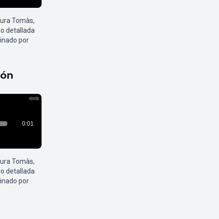
aura Tomàs,
o detallada
inado por
pón
aura Tomàs,
o detallada
inado por