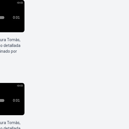
aura Tomàs,
o detallada
inado por
aura Tomàs,
o detallada