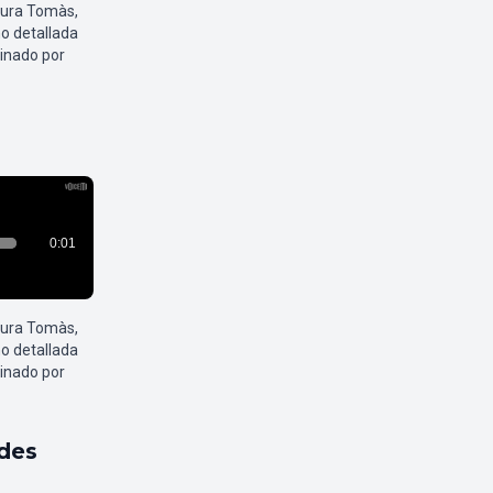
aura Tomàs,
o detallada
inado por
aura Tomàs,
o detallada
inado por
ldes