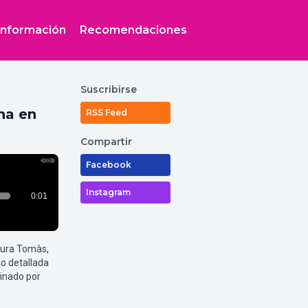
Información
Recomendaciones
Suscribirse
na en
RSS Feed
Compartir
Facebook
Instagram
aura Tomàs,
o detallada
inado por