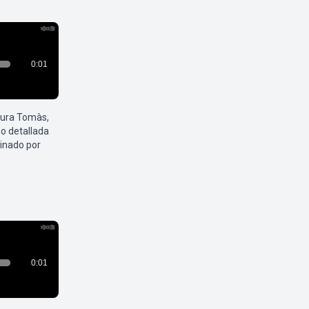
aura Tomàs,
o detallada
inado por