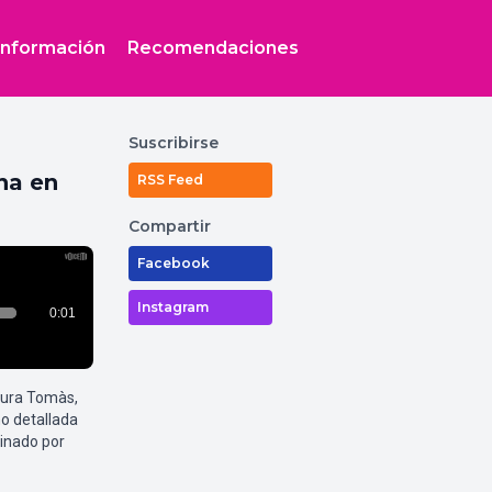
Información
Recomendaciones
Suscribirse
na en
RSS Feed
Compartir
Facebook
Instagram
aura Tomàs,
o detallada
inado por