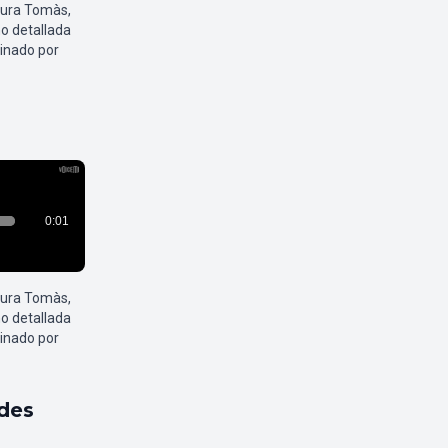
aura Tomàs,
o detallada
inado por
aura Tomàs,
o detallada
inado por
ldes