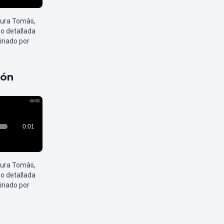
aura Tomàs,
o detallada
inado por
pón
aura Tomàs,
o detallada
inado por