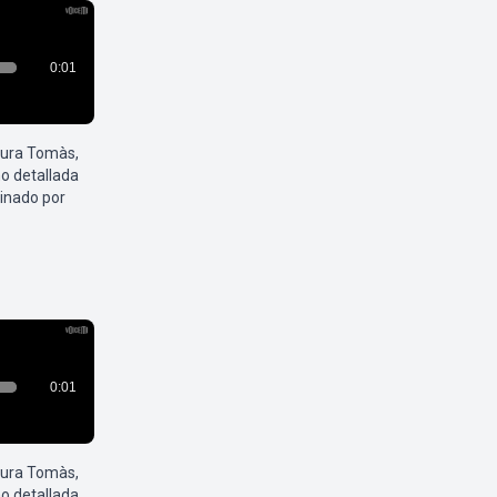
aura Tomàs,
o detallada
inado por
aura Tomàs,
o detallada