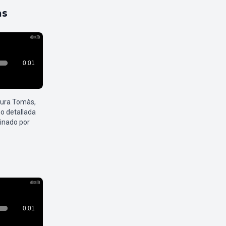
as
aura Tomàs,
o detallada
inado por