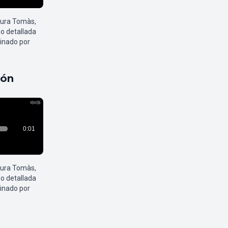
aura Tomàs,
o detallada
inado por
pón
aura Tomàs,
o detallada
inado por