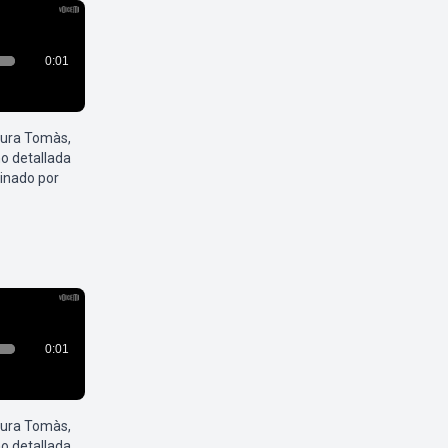
aura Tomàs,
o detallada
inado por
aura Tomàs,
o detallada