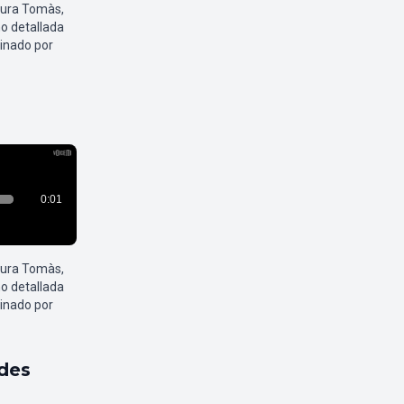
aura Tomàs,
o detallada
inado por
aura Tomàs,
o detallada
inado por
ldes