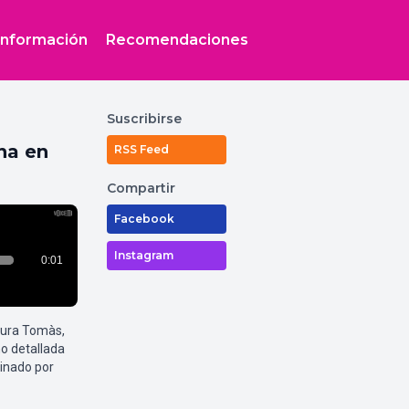
Información
Recomendaciones
Suscribirse
na en
RSS Feed
Compartir
Facebook
Instagram
aura Tomàs,
o detallada
inado por