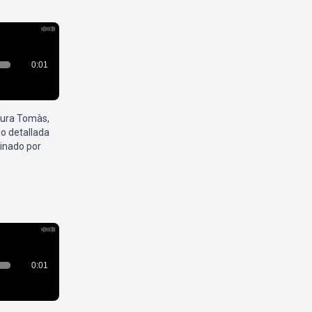
aura Tomàs,
o detallada
inado por