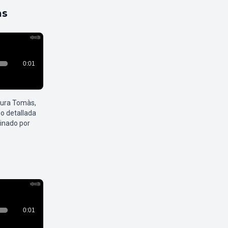
as
aura Tomàs,
o detallada
inado por