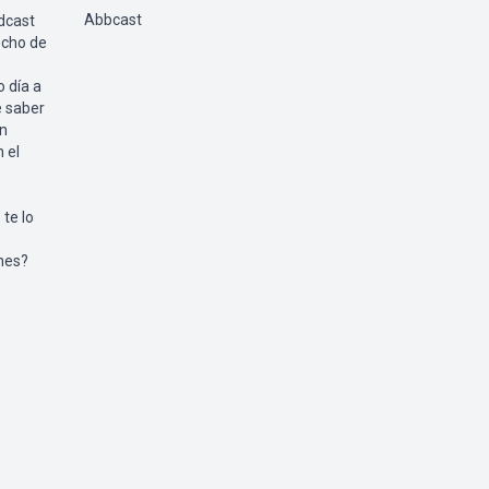
Abbcast
dcast
echo de
 día a
 saber
en
 el
te lo
unes?