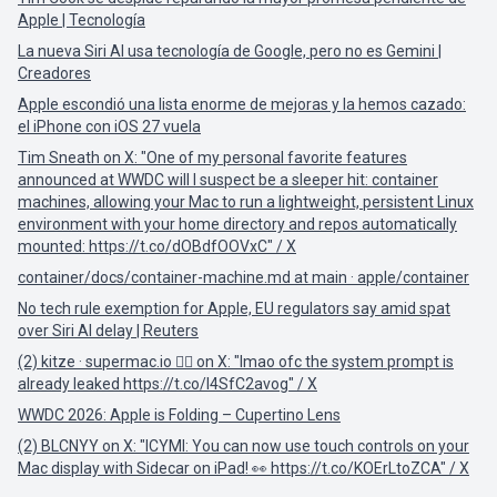
Apple | Tecnología
La nueva Siri AI usa tecnología de Google, pero no es Gemini |
Creadores
Apple escondió una lista enorme de mejoras y la hemos cazado:
el iPhone con iOS 27 vuela
Tim Sneath on X: "One of my personal favorite features
announced at WWDC will I suspect be a sleeper hit: container
machines, allowing your Mac to run a lightweight, persistent Linux
environment with your home directory and repos automatically
mounted: https://t.co/dOBdfOOVxC" / X
container/docs/container-machine.md at main · apple/container
No tech rule exemption for Apple, EU regulators say amid spat
over Siri AI delay | Reuters
(2) kitze · supermac.io 🐦‍🔥 on X: "lmao ofc the system prompt is
already leaked https://t.co/l4SfC2avog" / X
WWDC 2026: Apple is Folding – Cupertino Lens
(2) BLCNYY on X: "ICYMI: You can now use touch controls on your
Mac display with Sidecar on iPad! 👀 https://t.co/KOErLtoZCA" / X