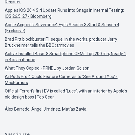
Register
Apple’s iOS 26.4 Siri Update Runs Into Snags in Internal Testing;
iOS 26.5, 27 - Bloomberg
Apple Acquires 'Severance', Eyes Season 3 Start & Season 4
(Exclusive)
Brad Pitt blockbuster F1 sequel in the works, producer Jerry
Bruckheimer tells the BBC : r/movies
Active Installed Base: 8 Smartphone OEMs Top 200 mn; Nearly 1
in 4 is an iPhone
What They Copied - PRNDL by Jordan Golson
AirPods Pro 4 Could Feature Cameras to 'See Around You' -
MacRumors
Official: Ferrari's first EV is called 'Luce', with an interior by Apple's
old design boss | Top Gear
Álex Barredo, Ángel Jiménez, Matías Zavia
Suscribirse