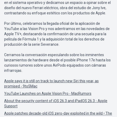
en el sistema operativo y dedicamos un espacio a opinar sobre el
diseño del nuevo Ferrari eléctrico, obra del estudio de Jony Ive,
contrastando su enfoque estético con los productos de Apple.
Por último, celebramos la llegada oficial de la aplicación de
YouTube a las Vision Pro y nos adentramos en las novedades de
Apple TV+, destacando la confirmación de una secuela para la
película de Fórmula 1 y la adquisición total de los derechos de
producción de la serie Severance.
Cerramos la conversación especulando sobre los inminentes
lanzamientos de hardware desde el posible iPhone 17e hasta los
curiosos rumores sobre unos AirPods equipados con cámaras
infrarrojas.
Apple says it is still on track to launch new Siri this year, as
promised - 9to5Mac
YouTube Launches on Apple Vision Pro - MacRumors
About the security content of iOS 26.3 and iPadOS 26.3 - Apple
Support
Apple patches decade-old iOS zero-day exploited in the wild • The