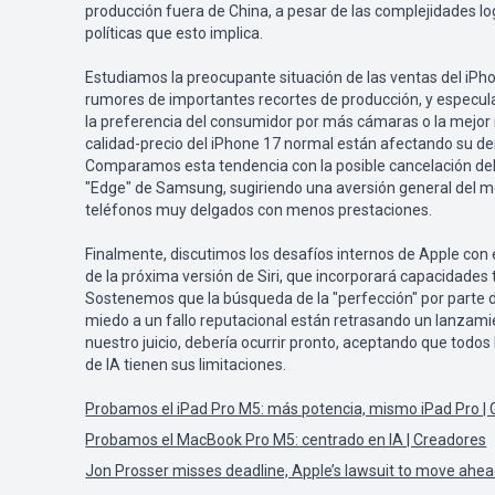
producción fuera de China, a pesar de las complejidades log
políticas que esto implica.
Estudiamos la preocupante situación de las ventas del iPho
rumores de importantes recortes de producción, y especul
la preferencia del consumidor por más cámaras o la mejor 
calidad-precio del iPhone 17 normal están afectando su 
Comparamos esta tendencia con la posible cancelación de
"Edge" de Samsung, sugiriendo una aversión general del m
teléfonos muy delgados con menos prestaciones.
Finalmente, discutimos los desafíos internos de Apple con e
de la próxima versión de Siri, que incorporará capacidades
Sostenemos que la búsqueda de la "perfección" por parte d
miedo a un fallo reputacional están retrasando un lanzami
nuestro juicio, debería ocurrir pronto, aceptando que todos
de IA tienen sus limitaciones.
Probamos el iPad Pro M5: más potencia, mismo iPad Pro |
Probamos el MacBook Pro M5: centrado en IA | Creadores
Jon Prosser misses deadline, Apple’s lawsuit to move ahe