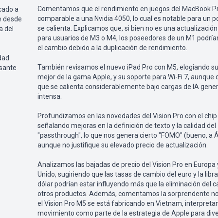
Comentamos que el rendimiento en juegos del MacBook P
cado a
comparable a una Nvidia 4050, lo cual es notable para un po
le desde
se calienta. Explicamos que, si bien no es una actualización
a del
para usuarios de M3 o M4, los poseedores de un M1 podría
el cambio debido a la duplicación de rendimiento.
dad
También revisamos el nuevo iPad Pro con M5, elogiando su 
esante
mejor de la gama Apple, y su soporte para Wi-Fi 7, aunqu
que se calienta considerablemente bajo cargas de IA gener
intensa.
Profundizamos en las novedades del Vision Pro con el chip
señalando mejoras en la definición de texto y la calidad del
"passthrough", lo que nos genera cierto "FOMO" (bueno, a 
aunque no justifique su elevado precio de actualización.
Analizamos las bajadas de precio del Vision Pro en Europa 
Unido, sugiriendo que las tasas de cambio del euro y la libra
dólar podrían estar influyendo más que la eliminación del 
otros productos. Además, comentamos la sorprendente no
el Vision Pro M5 se está fabricando en Vietnam, interpreta
movimiento como parte de la estrategia de Apple para diver