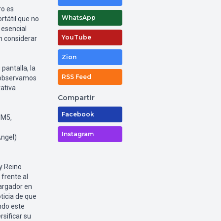
ro es
WhatsApp
rtátil que no
 esencial
YouTube
n considerar
Zion
pantalla, la
RSS Feed
e observamos
ativa
Compartir
Facebook
 M5,
Instagram
Ángel)
y Reino
 frente al
cargador en
ticia de que
ndo este
sificar su