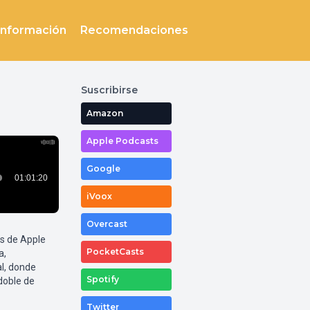
Información
Recomendaciones
Suscribirse
Amazon
Apple Podcasts
Google
iVoox
Overcast
os de Apple
PocketCasts
a,
al, donde
Spotify
doble de
Twitter