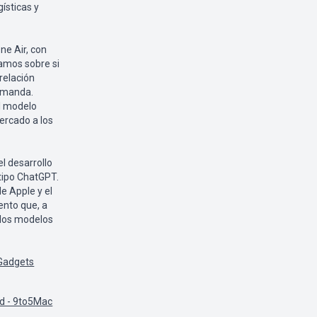
ísticas y
ne Air, con
amos sobre si
relación
demanda.
l modelo
ercado a los
l desarrollo
 tipo ChatGPT.
e Apple y el
ento que, a
 los modelos
 Gadgets
ad - 9to5Mac