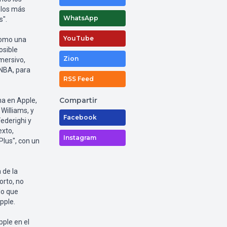
elos más
WhatsApp
s".
YouTube
como una
osible
Zion
nmersivo,
 NBA, para
RSS Feed
Compartir
na en Apple,
Williams, y
Facebook
Federighi y
exto,
Instagram
Plus", con un
 de la
orto, no
lo que
pple.
ple en el