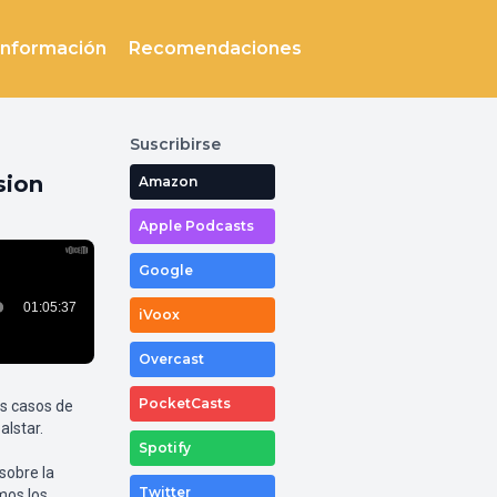
Información
Recomendaciones
Suscribirse
sion
Amazon
Apple Podcasts
Google
iVoox
Overcast
PocketCasts
s casos de
alstar.
Spotify
sobre la
Twitter
mos los