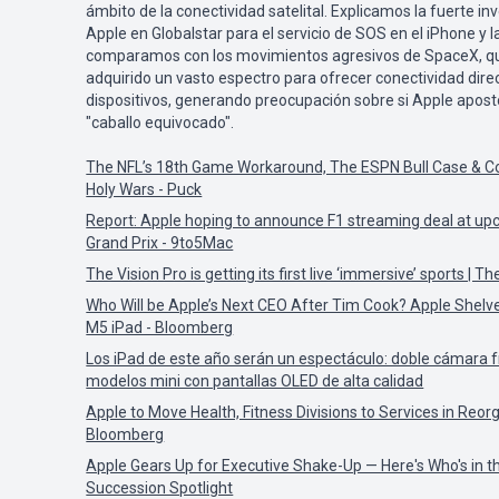
ámbito de la conectividad satelital. Explicamos la fuerte in
Apple en Globalstar para el servicio de SOS en el iPhone y l
comparamos con los movimientos agresivos de SpaceX, q
adquirido un vasto espectro para ofrecer conectividad dire
dispositivos, generando preocupación sobre si Apple apostó
"caballo equivocado".
The NFL’s 18th Game Workaround, The ESPN Bull Case & Co
Holy Wars - Puck
Report: Apple hoping to announce F1 streaming deal at u
Grand Prix - 9to5Mac
The Vision Pro is getting its first live ‘immersive’ sports | T
Who Will be Apple’s Next CEO After Tim Cook? Apple Shelves
M5 iPad - Bloomberg
Los iPad de este año serán un espectáculo: doble cámara f
modelos mini con pantallas OLED de alta calidad
Apple to Move Health, Fitness Divisions to Services in Reor
Bloomberg
Apple Gears Up for Executive Shake-Up — Here's Who's in t
Succession Spotlight