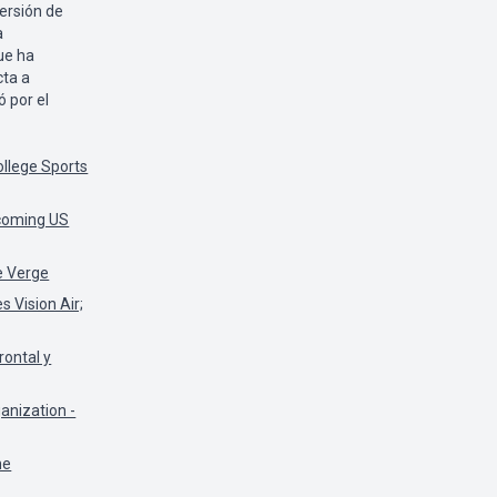
versión de
a
ue ha
cta a
 por el
llege Sports
pcoming US
he Verge
 Vision Air;
rontal y
ganization -
he