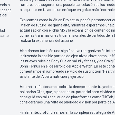
rumores que sugieren una posible cancelación de los mod
cado a
asequibles en favor de un enfoque en gafas más "normale
le desde
a del
Explicamos cómo la Vision Pro actual podría permanecer 
"visión de futuro" de gama alta, mientras esperamos una p
actualización con el chip M5 y la expansión de contenido i
dad
como las transmisiones tridimensionales de partidos de la
esante
realzar la experiencia del usuario.
Abordamos también una significativa reorganización inter
incluyendo la posible partida de ejecutivos clave como Jeff 
los nuevos roles de Eddy Cue en salud y fitness, y de Craig 
John Ternus en el desarrollo del Apple Watch. En este cont
comentamos el rumoreado servicio de suscripción "Health 
asistente de IA para nutrición y ejercicio.
Además, reflexionamos sobre la decepcionante trayectoria
aplicación Clips, que, a pesar de su potencial para el video c
consiguió capitalizar el auge de plataformas como TikTok, 
consideramos una falta de prioridad o visión por parte de A
Finalmente, profundizamos en la compleja estrategia de Ap