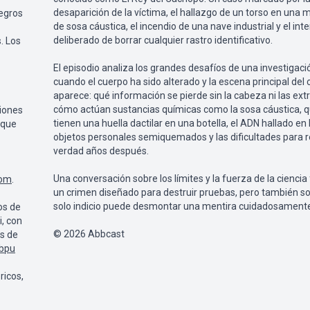
desaparición de la víctima, el hallazgo de un torso en una m
egros
de sosa cáustica, el incendio de una nave industrial y el int
deliberado de borrar cualquier rastro identificativo.
. Los
El episodio analiza los grandes desafíos de una investigac
cuando el cuerpo ha sido alterado y la escena principal del
aparece: qué información se pierde sin la cabeza ni las ex
cómo actúan sustancias químicas como la sosa cáustica, q
ciones
tienen una huella dactilar en una botella, el ADN hallado en 
 que
objetos personales semiquemados y las dificultades para re
verdad años después.
Una conversación sobre los límites y la fuerza de la cienci
com
.
un crimen diseñado para destruir pruebas, pero también 
solo indicio puede desmontar una mentira cuidadosamente
os de
, con
© 2026 Abbcast
s de
Qbpu
ricos,