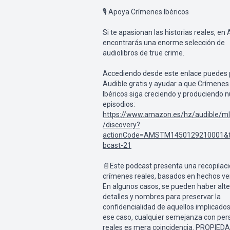
🎙 Apoya Crímenes Ibéricos
Si te apasionan las historias reales, en 
encontrarás una enorme selección de
audiolibros de true crime.
Accediendo desde este enlace puedes 
Audible gratis y ayudar a que Crímenes
Ibéricos siga creciendo y produciendo 
episodios:
https://www.amazon.es/hz/audible/m
/discovery?
actionCode=AMSTM1450129210001&
bcast-21
📄Este podcast presenta una recopilac
crímenes reales, basados en hechos ver
En algunos casos, se pueden haber alt
detalles y nombres para preservar la
confidencialidad de aquellos implicados
ese caso, cualquier semejanza con pe
reales es mera coincidencia. PROPIED