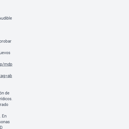
Audible
probar
nuevos
lp/mdp
tag=ab
ión de
ídicos.
erado
. En
rsonas
AD