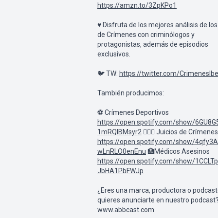
https://amzn.to/3ZpKPo1
♥️ Disfruta de los mejores análisis de lo
de Crímenes con criminólogos y
protagonistas, además de episodios
exclusivos.
🐦 TW:
https://twitter.com/CrimenesIbe
También producimos:
⚽ Crímenes Deportivos
https://open.spotify.com/show/6GU8G
1mRQlBMsyr2
👩🏼‍⚖️ Juicios de Crímenes
https://open.spotify.com/show/4qfy3
wLnRLO0enEnu
🏥Médicos Asesinos
https://open.spotify.com/show/1CCL
JbHA1PbFWJp
¿Eres una marca, productora o podcast
quieres anunciarte en nuestro podcast
www.abbcast.com