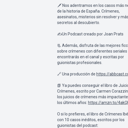
🗡️ Nos adentramos en los casos más n
de la historia de España. Crímenes,
asesinatos, misterios sin resolver y más
secretos al descubierto.
✍Un Podcast creado por Joan Prats
📃 Además, disfruta de las mejores fic
sobre crímenes con diferentes seriales
encontrarás en el canal y escritas por
guionistas profesionales.
🔗 Una producción de
https://abbcast.
📗 Ya puedes conseguir el libro de Juici
Crímenes, escrito por Carmen Corazzini
los juicios de crímenes más impactante
los últimos años:
https://amzn.to/4ak
O si lo prefieres, el libro de Crímenes Ibé
con 10 casos inéditos, escritos por los
guionistas del podcast: