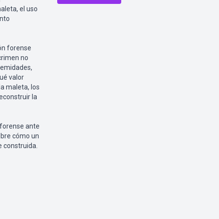
aleta, el uso
ento
ión forense
 crimen no
tremidades,
ué valor
la maleta, los
construir la
a forense ante
sobre cómo un
 construida.