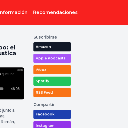
Información
Recomendaciones
Suscribirse
po: el
Amazon
ustica
Apple Podcasts
iVoox
Spotify
RSS Feed
Compartir
o junto a
Facebook
ara
r Román,
Instagram
a