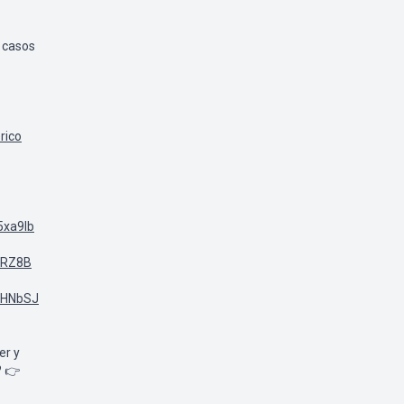
s casos
rico
5xa9lb
ARZ8B
TpHNbSJ
er y
? 👉