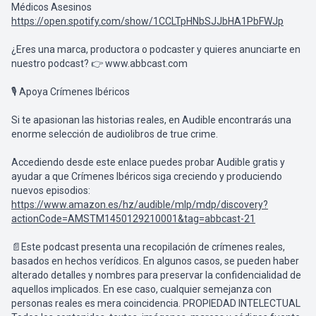
Médicos Asesinos
https://open.spotify.com/show/1CCLTpHNbSJJbHA1PbFWJp
¿Eres una marca, productora o podcaster y quieres anunciarte en
nuestro podcast? 👉 www.abbcast.com
🎙 Apoya Crímenes Ibéricos
Si te apasionan las historias reales, en Audible encontrarás una
enorme selección de audiolibros de true crime.
Accediendo desde este enlace puedes probar Audible gratis y
ayudar a que Crímenes Ibéricos siga creciendo y produciendo
nuevos episodios:
https://www.amazon.es/hz/audible/mlp/mdp/discovery?
actionCode=AMSTM1450129210001&tag=abbcast-21
📄Este podcast presenta una recopilación de crímenes reales,
basados en hechos verídicos. En algunos casos, se pueden haber
alterado detalles y nombres para preservar la confidencialidad de
aquellos implicados. En ese caso, cualquier semejanza con
personas reales es mera coincidencia. PROPIEDAD INTELECTUAL