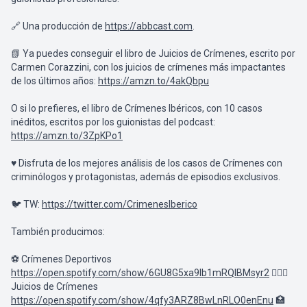
🔗 Una producción de
https://abbcast.com
.
📗 Ya puedes conseguir el libro de Juicios de Crímenes, escrito por
Carmen Corazzini, con los juicios de crímenes más impactantes
de los últimos años:
https://amzn.to/4akQbpu
O si lo prefieres, el libro de Crímenes Ibéricos, con 10 casos
inéditos, escritos por los guionistas del podcast:
https://amzn.to/3ZpKPo1
♥️ Disfruta de los mejores análisis de los casos de Crímenes con
criminólogos y protagonistas, además de episodios exclusivos.
🐦 TW:
https://twitter.com/CrimenesIberico
También producimos:
⚽ Crímenes Deportivos
https://open.spotify.com/show/6GU8G5xa9lb1mRQlBMsyr2
👩🏼‍⚖️
Juicios de Crímenes
https://open.spotify.com/show/4qfy3ARZ8BwLnRLO0enEnu
🏥