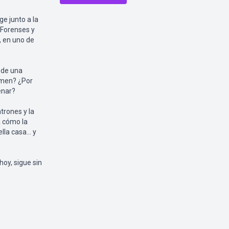
e junto a la
 Forenses y
, en uno de
ede una
rimen? ¿Por
enar?
atrones y la
a cómo la
ella casa… y
hoy, sigue sin