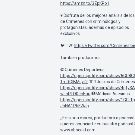
https://amzn.to/3ZpKPo1
♥️ Disfruta de los mejores análisis de lo
de Crímenes con criminólogos y
protagonistas, además de episodios
exclusivos.
🐦 TW:
https://twitter.com/CrimenesIbe
También producimos:
⚽ Crímenes Deportivos
https://open.spotify.com/show/6GU8G
1mRQlBMsyr2
👩🏼‍⚖️ Juicios de Crímenes
https://open.spotify.com/show/4qfy3
wLnRLO0enEnu
🏥Médicos Asesinos
https://open.spotify.com/show/1CCL
JbHA1PbFWJp
¿Eres una marca, productora o podcast
quieres anunciarte en nuestro podcast
www.abbcast.com