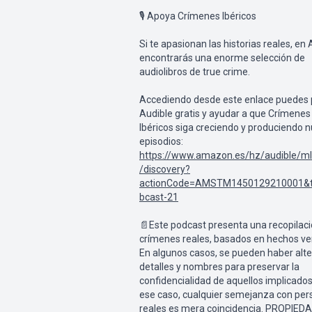
🎙 Apoya Crímenes Ibéricos
Si te apasionan las historias reales, en 
encontrarás una enorme selección de
audiolibros de true crime.
Accediendo desde este enlace puedes 
Audible gratis y ayudar a que Crímenes
Ibéricos siga creciendo y produciendo 
episodios:
https://www.amazon.es/hz/audible/m
/discovery?
actionCode=AMSTM1450129210001&
bcast-21
📄Este podcast presenta una recopilac
crímenes reales, basados en hechos ver
En algunos casos, se pueden haber alt
detalles y nombres para preservar la
confidencialidad de aquellos implicados
ese caso, cualquier semejanza con pe
reales es mera coincidencia. PROPIED