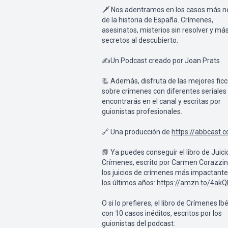
🗡️ Nos adentramos en los casos más n
de la historia de España. Crímenes,
asesinatos, misterios sin resolver y más
secretos al descubierto.
✍Un Podcast creado por Joan Prats
📃 Además, disfruta de las mejores fic
sobre crímenes con diferentes seriales
encontrarás en el canal y escritas por
guionistas profesionales.
🔗 Una producción de
https://abbcast.
📗 Ya puedes conseguir el libro de Juici
Crímenes, escrito por Carmen Corazzini
los juicios de crímenes más impactante
los últimos años:
https://amzn.to/4ak
O si lo prefieres, el libro de Crímenes Ibé
con 10 casos inéditos, escritos por los
guionistas del podcast: