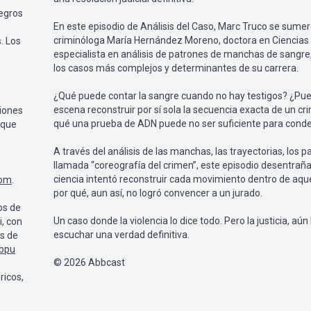
egros
En este episodio de Análisis del Caso, Marc Truco se sumerg
criminóloga María Hernández Moreno, doctora en Ciencias
. Los
especialista en análisis de patrones de manchas de sangre
los casos más complejos y determinantes de su carrera.
¿Qué puede contar la sangre cuando no hay testigos? ¿Pu
escena reconstruir por sí sola la secuencia exacta de un c
ciones
qué una prueba de ADN puede no ser suficiente para cond
 que
A través del análisis de las manchas, las trayectorias, los p
llamada “coreografía del crimen”, este episodio desentrañ
ciencia intentó reconstruir cada movimiento dentro de aqu
com
.
por qué, aun así, no logró convencer a un jurado.
os de
Un caso donde la violencia lo dice todo. Pero la justicia, aún 
, con
escuchar una verdad definitiva.
s de
Qbpu
© 2026 Abbcast
ricos,