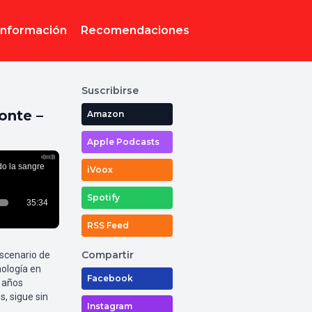
Información
Recomendaciones
Suscribirse
onte –
Amazon
Apple Podcasts
iVoox
Spotify
RSS Feed
Compartir
escenario de
nología en
Facebook
8 años
, sigue sin
Instagram