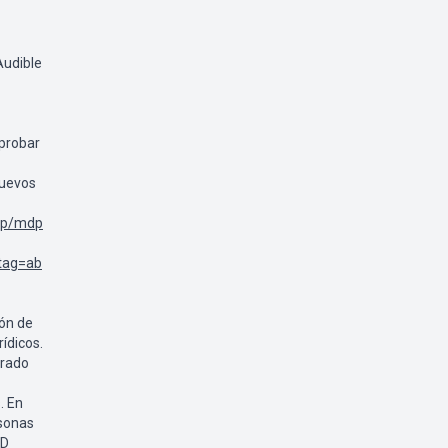
Audible
probar
nuevos
lp/mdp
tag=ab
ión de
ídicos.
erado
. En
rsonas
AD