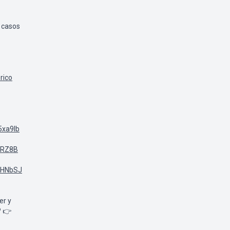
s casos
rico
5xa9lb
ARZ8B
TpHNbSJ
er y
? 👉