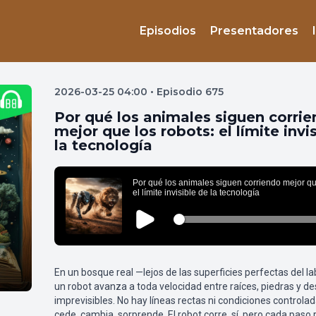
Episodios
Presentadores
2026-03-25 04:00 • Episodio 675
Por qué los animales siguen corri
mejor que los robots: el límite invi
la tecnología
En un bosque real —lejos de las superficies perfectas del l
un robot avanza a toda velocidad entre raíces, piedras y de
imprevisibles. No hay líneas rectas ni condiciones controlad
cede, cambia, sorprende. El robot corre, sí, pero cada paso r