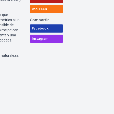
RSS Feed
o que
Compartir
imétrica o un
osible de
Facebook
n mejor: con
dente y una
Instagram
robótica
 naturaleza.