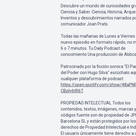
Descubre un mundo de curiosidades gr
Ciencia y Saber. Ciencia, Historia, Arque
Inventos y descubrimientos narrados po
comunicador Joan Prats.
Todas las mañanas de Lunes a Viernes
nuevo episodio en formato rápido, no 
6 o 7 minutos. Tu Daily Podcast de
conocimiento Una producción de Abbca
Patrocinado por la ficción sonora "El Pa
del Poder con Hugo Silva" escúchalo aq
cualquier plataforma de podcast:
https://open.spotify.com/show/48aPN
CBplv6tR6T
PROPIEDAD INTELECTUAL Todos los
contenidos, textos, imágenes, marcas 
códigos fuente son de propiedad de J
Barcelona SL y están protegidos por los
derechos de Propiedad Intelectual e Indu
El usuario únicamente tiene derecho a 