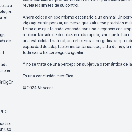
revela los límites de su control.
acias a
ología,
Ahora coloca en ese mismo escenario a un animal. Un perr
r el
zigzaguea sin pensar, un ciervo que salta con precisión mil
felino que ajusta cada zancada con una elegancia casi imp
replicar. No solo se desplazan más rápido, sino que lo hace
 un
una estabilidad natural, una eficiencia energética sorpren
más de
capacidad de adaptación instantánea que, a día de hoy, la 
todavía no ha conseguido igualar.
st.
Y no se trata de una percepción subjetiva o romántica de la
rtido
uí o en
Es una conclusión científica.
RrCigOr
© 2024 Abbcast
y
PPRO
strial.
un uso