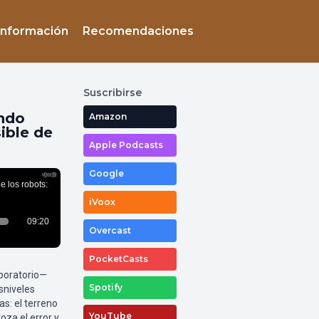
Información
Recomendaciones
Suscribirse
endo
Amazon
sible de
Apple Podcasts
Google
iVoox
Overcast
PocketCasts
aboratorio—
Spotify
sniveles
as: el terreno
YouTube
oza el error y