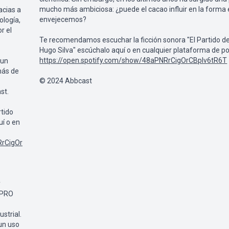
mucho más ambiciosa: ¿puede el cacao influir en la forma
acias a
envejecemos?
ología,
r el
Te recomendamos escuchar la ficción sonora "El Partido d
Hugo Silva" escúchalo aquí o en cualquier plataforma de p
https://open.spotify.com/show/48aPNRrCigOrCBplv6tR6T
 un
más de
© 2024 Abbcast
st.
rtido
uí o en
RrCigOr
y
PPRO
strial.
un uso