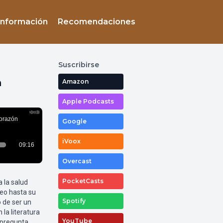
Información
Recomendaciones
Suscribirse
n
Amazon
Apple Podcasts
Google
iVoox
Overcast
PocketCasts
 la salud
neo hasta su
Spotify
 de ser un
la literatura
YouTube
a pregunta