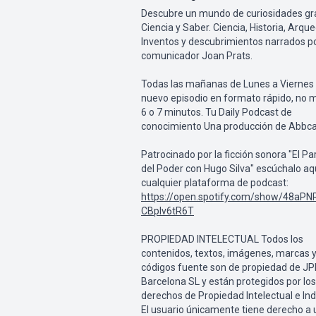
Descubre un mundo de curiosidades gr
Ciencia y Saber. Ciencia, Historia, Arque
Inventos y descubrimientos narrados po
comunicador Joan Prats.
Todas las mañanas de Lunes a Viernes
nuevo episodio en formato rápido, no 
6 o 7 minutos. Tu Daily Podcast de
conocimiento Una producción de Abbca
Patrocinado por la ficción sonora "El Pa
del Poder con Hugo Silva" escúchalo aq
cualquier plataforma de podcast:
https://open.spotify.com/show/48aPN
CBplv6tR6T
PROPIEDAD INTELECTUAL Todos los
contenidos, textos, imágenes, marcas 
códigos fuente son de propiedad de J
Barcelona SL y están protegidos por los
derechos de Propiedad Intelectual e Indu
El usuario únicamente tiene derecho a 