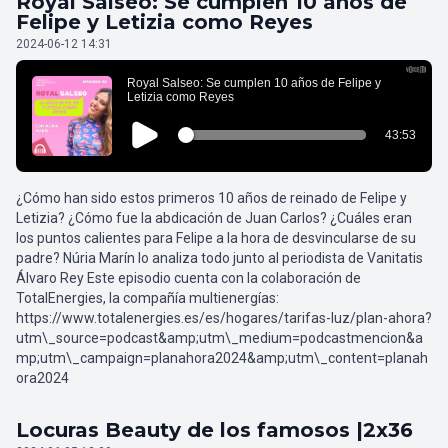
Royal Salseo: Se cumplen 10 años de
Felipe y Letizia como Reyes
2024-06-12 14:31
¿Cómo han sido estos primeros 10 años de reinado de Felipe y
Letizia? ¿Cómo fue la abdicación de Juan Carlos? ¿Cuáles eran
los puntos calientes para Felipe a la hora de desvincularse de su
padre? Núria Marín lo analiza todo junto al periodista de Vanitatis
Álvaro Rey Este episodio cuenta con la colaboración de
TotalEnergies, la compañía multienergías:
https://www.totalenergies.es/es/hogares/tarifas-luz/plan-ahora?
utm\_source=podcast&amp;utm\_medium=podcastmencion&a
mp;utm\_campaign=planahora2024&amp;utm\_content=planah
ora2024
Locuras Beauty de los famosos |2x36