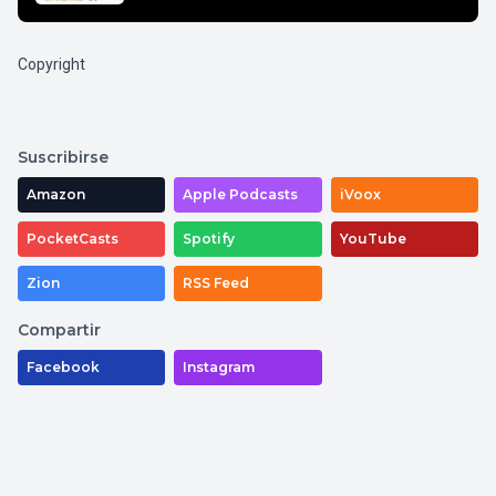
Copyright
Suscribirse
Amazon
Apple Podcasts
iVoox
PocketCasts
Spotify
YouTube
Zion
RSS Feed
Compartir
Facebook
Instagram