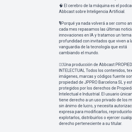
🧠 El cerebro de la máquina es el podca
Abbcast sobre Inteligencia Artificial.
🎙Porqué ya nada volverá a ser como an
cada mes repasamos las últimas notici
innovaciones en IA y tratamos un tema
profundidad con invitados que viven a l
vanguardia de la tecnología que está
cambiando el mundo.
👉🏻Una producción de Abbcast PROPIE
INTELECTUAL Todos los contenidos, tex
imágenes, marcas y códigos fuente so
propiedad de JPPRO Barcelona SL y es
protegidos por los derechos de Propie
Intelectual e Industrial. El usuario únic
tiene derecho a un uso privado de los 
sin ánimo de lucro, y necesita autorizac
expresa para modificarlos, reproducirlo
explotarlos, distribuirlos o ejercer cualq
derecho perteneciente a su titular.