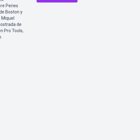
re Peries
 de Boston y
e Miquel
mostrada de
n Pro Tools,
o.