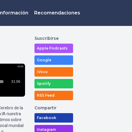
Información
Recomendaciones
Suscribirse
Apple Podcasts
Google
iVoox
Spotify
RSS Feed
Compartir
Cerebro de la
 IA nuestra
Facebook
atimos sobre
sical mundial
Instagram
Lo