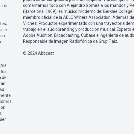
comentamos todo con Alejandro Gómez a los mandos y Pe
st de
(Barcelona, 1969), es músico moderno del Berklee College
miembro oficial de la AELC Writers Association. Además d
Vilchez. Productor experimentado con una trayectoria de
tes,
trabajo en el audiobranding y producción musical. Experto e
as e
Adobe Audition, Broadcasting, Cubase e ingeniería de audi
 en
Responsable de Imagen Radiofónica de Grup Flaix.
a
© 2024 Abbcast
DAD
tos,
n de
tán
dad
amente
mismos,
ión
s,
uier