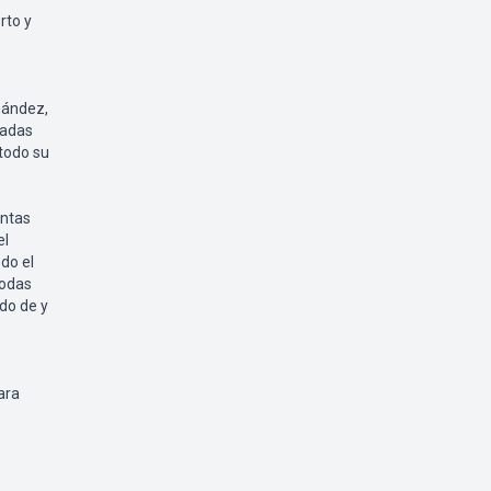
rto y
nández,
nadas
 todo su
intas
el
do el
todas
do de y
ara