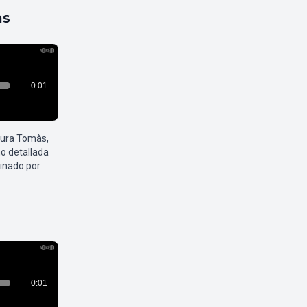
as
aura Tomàs,
o detallada
inado por