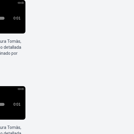
aura Tomàs,
o detallada
inado por
aura Tomàs,
o detallada