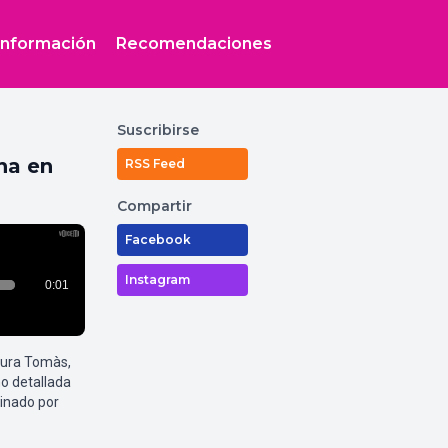
Información
Recomendaciones
Suscribirse
na en
RSS Feed
Compartir
Facebook
Instagram
aura Tomàs,
o detallada
inado por