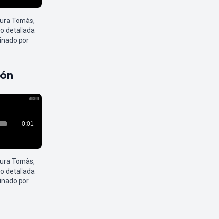
aura Tomàs,
o detallada
inado por
pón
aura Tomàs,
o detallada
inado por