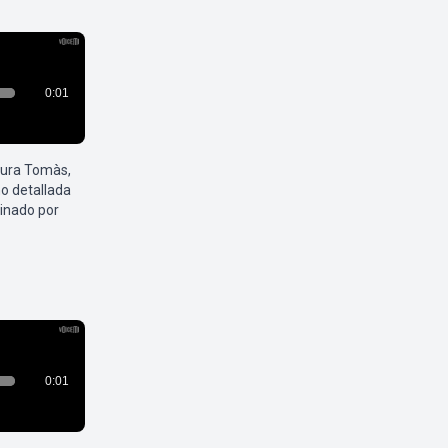
aura Tomàs,
o detallada
inado por