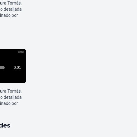
aura Tomàs,
o detallada
inado por
aura Tomàs,
o detallada
inado por
ldes