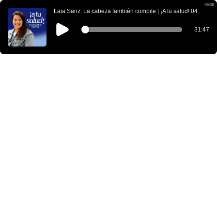
Laia Sanz: La cabeza también compite | ¡A tu salud! 04
31:47