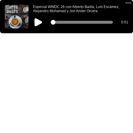
Especial WWDC 26 con Alberto Badía, Luis Escámez,
Alejandro Mohamad y Jon Ander Orcera
0:01