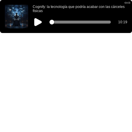
Cognify: la tecnología que podría acabar con las cárceles
físicas
10:19