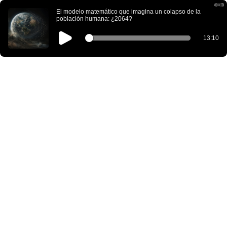
El modelo matemático que imagina un colapso de la
población humana: ¿2064?
13:10