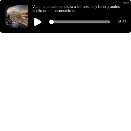
Viajar al pasado empieza a ser posible y tiene grandes
implicaciones económicas
15:27