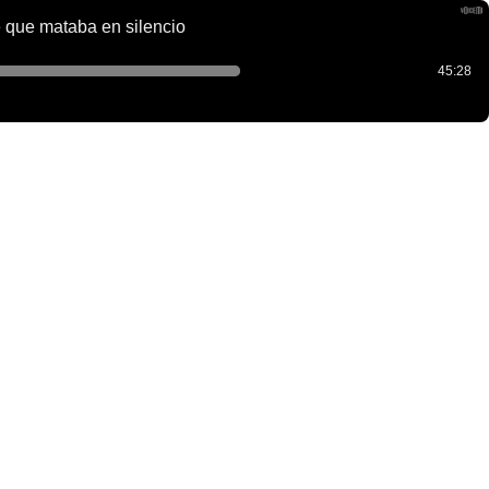
e que mataba en silencio
45:28