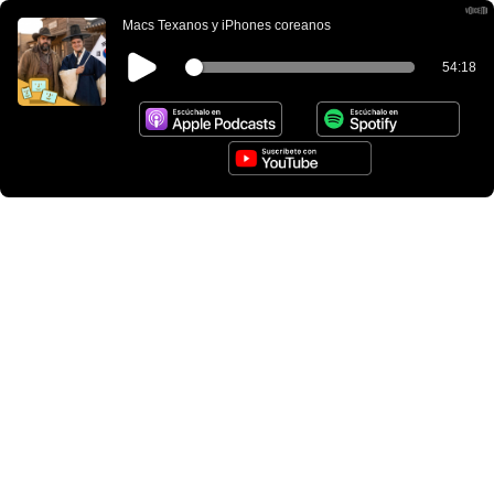
Macs Texanos y iPhones coreanos
54:18