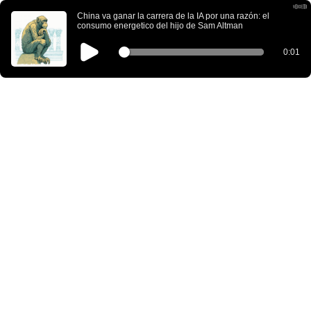
China va ganar la carrera de la IA por una razón: el
consumo energetico del hijo de Sam Altman
0:01