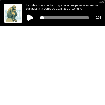
Las Meta Ray-Ban han logrado lo que parecía imposible:
subtitular a la gente de Canillas de Aceituno
0:01