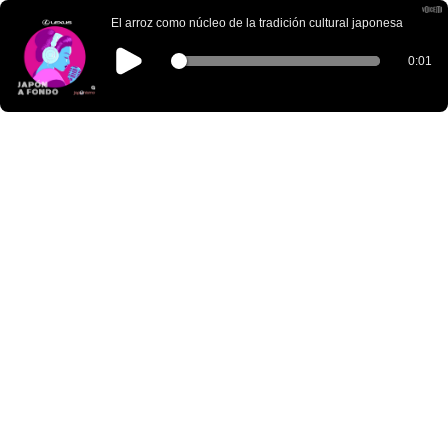
El arroz como núcleo de la tradición cultural japonesa
0:01