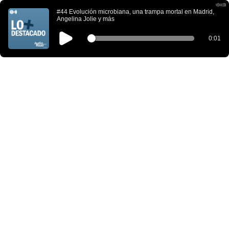
#44 Evolución microbiana, una trampa mortal en Madrid,
Angelina Jolie y más
0:01