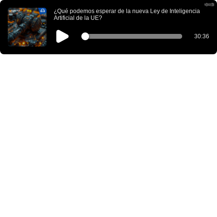
¿Qué podemos esperar de la nueva Ley de Inteligencia
Artificial de la UE?
30:36